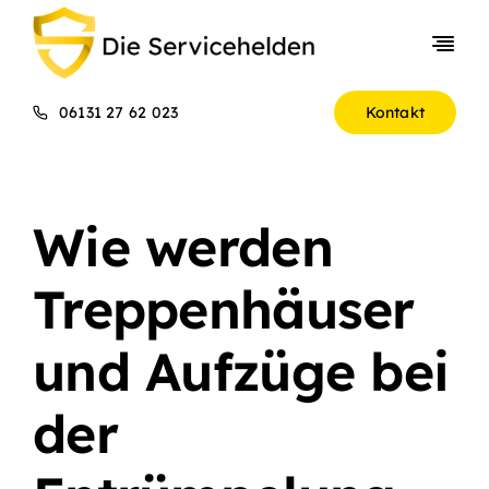
Skip
to
Togg
content
Navi
Entrümpelungen
06131 27 62 023
Kontakt
Gewerbekunden
Über uns
Wie werden
Preise
Treppenhäuser
und Aufzüge bei
der