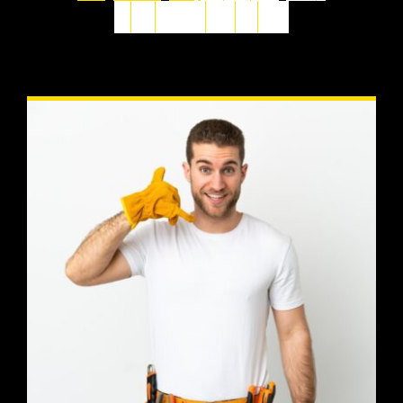
E
n
t
r
ü
m
p
e
l
u
n
g