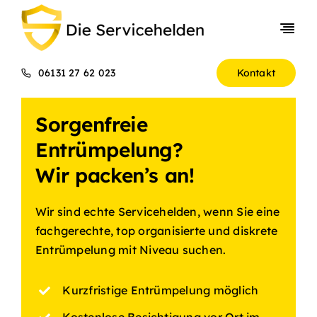
Skip
to
Togg
content
Navi
Entrümpelungen
06131 27 62 023
Kontakt
Gewerbekunden
Sorgenfreie
Über uns
Entrümpelung?
Preise
Wir packen’s an!
Wir sind echte Servicehelden, wenn Sie eine
fachgerechte, top organisierte und diskrete
Entrümpelung mit Niveau suchen.
Kurzfristige Entrümpelung möglich