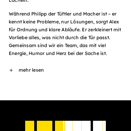
Während Philipp der Tüftler und Macher ist – er
kennt keine Probleme, nur Lösungen, sorgt Alex
für Ordnung und klare Abläufe. Er zerkleinert mit
Vorliebe alles, was nicht durch die Tür passt.
Gemeinsam sind wir ein Team, das mit viel
Energie, Humor und Herz bei der Sache ist.
mehr lesen
I
n
d
r
e
i
S
c
h
r
i
t
t
e
n
z
u
r