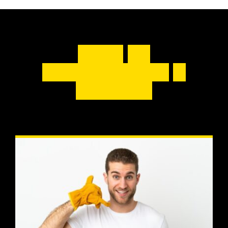
A
b
l
a
u
f
d
e
r
B
e
t
r
i
e
b
s
a
u
f
l
ö
s
u
n
g
i
n
W
i
e
s
b
a
d
e
n