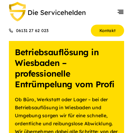
Skip
to
Togg
content
Navi
Ablauf
06131 27 62 023
Kontakt
Services
Betriebsauflösung in
Entsorgung
Wiesbaden –
Kosten
professionelle
Entrümpelung vom Profi
Referenzen
Ob Büro, Werkstatt oder Lager – bei der
Betriebsauflösung in Wiesbaden und
Umgebung sorgen wir für eine schnelle,
ordentliche und reibungslose Abwicklung.
Wir übernehmen dabei alle Schritte: von der