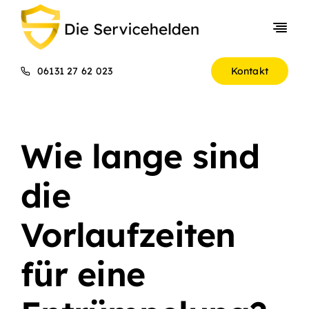
Skip
to
Togg
content
Navi
Entrümpelungen
06131 27 62 023
Kontakt
Gewerbekunden
Über uns
Wie lange sind
Preise
die
Vorlaufzeiten
für eine