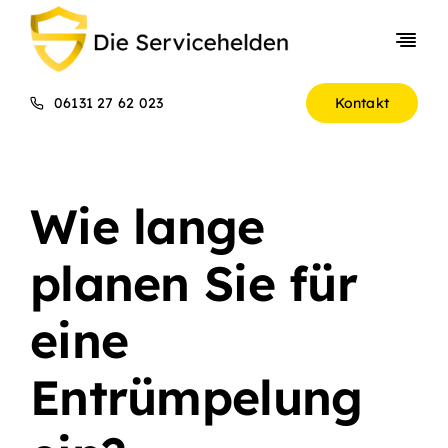
Skip
to
Togg
content
Navi
Entrümpelungen
06131 27 62 023
Kontakt
Gewerbekunden
Über uns
Wie lange
Preise
planen Sie für
eine
Entrümpelung