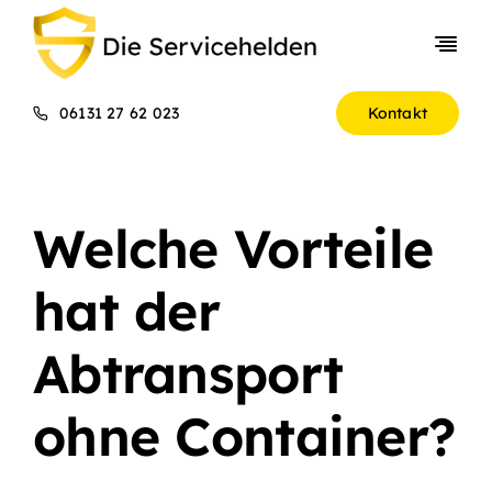
Skip
to
Togg
content
Navi
Entrümpelungen
06131 27 62 023
Kontakt
Gewerbekunden
Über uns
Welche Vorteile
Preise
hat der
Abtransport
ohne Container?