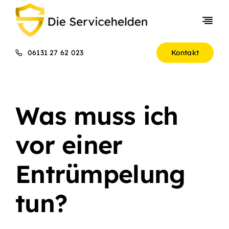
Skip
to
Togg
content
Navi
Entrümpelungen
06131 27 62 023
Kontakt
Gewerbekunden
Über uns
Was muss ich
Preise
vor einer
Entrümpelung
tun?